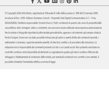
© Copyright 2026 InfoCilento, registrazione Tribunale di Vallo della Lucania nr. 1/09 del 12 Gennaio 2009.
Iscrizione al Roc: 41551. Editore: Domenico Cerruti – Proprietà: Red Digital Communication S.r.l. – P.iva
06134250650. Direttore responsabile: Ernesto Rocco | Tutti i contenuti di questo sito sono di proprietà della
casa editrice, testi, immagini, video o commenti, non possono essere utilizzati senza espressa autorizzazione.
Per le notizie o fotografie riportate da altre testate giornalistiche, agenzie o siti internet sarà sempre citata la
fonte d’origine. Dove non sia stato possibile rintracciare gli autori o aventi diritto dei contenuti riportati, i
webmaster si riservano, opportunamente avvertiti, di dare loro credito o di procedere alla rimozione. La
redazione non è responsabile dei commenti presenti sul sito o sui canali social. Non potendo esercitare un
controllo continuo resta disponibile ad eliminarli su segnalazione qualora gli stessi risultino offensivi e/o
oltraggiosi. Relativamente al contenuto delle notizie, per eventuali contenuti non corretti o non veritieri, è
possibile richiedere l’immediata rettifica a norma di legge.