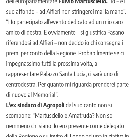
dell’europarlamentare
Fulvio Martusciello.
“Io – è il
suo affondo – ad Alfieri non stringerei mai la mano”.
“Ho partecipato all’evento dedicato ad un mio caro
amico di destra. E ovviamente – si giustifica Fasano
riferendosi ad Alfieri – non decido io chi consegna i
premi per conto della Regione. Probabilmente se ci
impegnassimo tutti la prossima volta, a
rappresentare Palazzo Santa Lucia, ci sarà uno di
centrodestra. Per quanto mi riguarda prenderei parte
di nuovo al Memorial”.
L’ex sindaco di Agropoli
dal suo canto non si
scompone: “Martusciello e Amatruda? Non so
nemmeno chi siano. Io ero presente come delegato
della Regione e su invito di Longo ad una iniziativa in