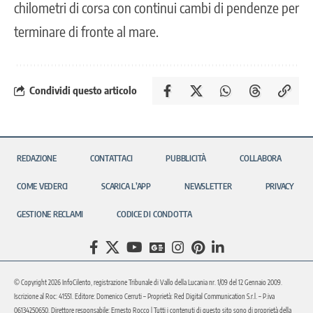
chilometri di corsa con continui cambi di pendenze per
terminare di fronte al mare.
Condividi questo articolo
REDAZIONE
CONTATTACI
PUBBLICITÀ
COLLABORA
COME VEDERCI
SCARICA L’APP
NEWSLETTER
PRIVACY
GESTIONE RECLAMI
CODICE DI CONDOTTA
© Copyright 2026 InfoCilento, registrazione Tribunale di Vallo della Lucania nr. 1/09 del 12 Gennaio 2009.
Iscrizione al Roc: 41551. Editore: Domenico Cerruti – Proprietà: Red Digital Communication S.r.l. – P.iva
06134250650. Direttore responsabile: Ernesto Rocco | Tutti i contenuti di questo sito sono di proprietà della