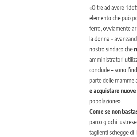
«Oltre ad avere rido
elemento che può por
ferro, ovviamente ar
la donna – avanzando
nostro sindaco che
n
amministratori utili
conclude – sono l’ind
parte delle mamme ar
e acquistare nuove 
popolazione».
Come se non basta
parco giochi lustres
taglienti schegge di