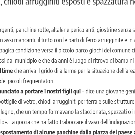
, chiodi arrugginiti esposti e spazzatura n
rgenti, panchine rotte, altalene pericolanti, giostrine senza s
on assi mancanti, il tutto con le parti di ferro arrugginite e in
tragica condizione versa il piccolo parco giochi del comune c
ssi dal municipio e che da anni è luogo di ritrovo di bambi
ultime
che arriva il grido di allarme per la situazione dell’are
dei piccoli frequentatori.
nciato a portare i nostri figli qui
– dice una giovane genit
ottiglie di vetro, chiodi arrugginiti per terra e sulle struttur
i legno, che un tempo formavano la staccionata, spezzati o in
lo». La goccia che ha fatto traboccare il vaso dell’indignazi
 spostamento di alcune panchine dalla piazza del paese a