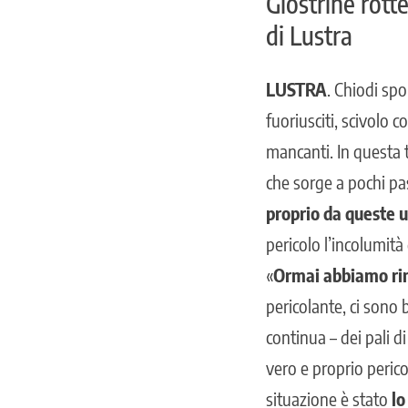
Giostrine rotte
di Lustra
LUSTRA
. Chiodi spo
fuoriusciti, scivolo c
mancanti. In questa 
che sorge a pochi pa
proprio da queste 
pericolo l’incolumità 
«
Ormai abbiamo rinu
pericolante, ci sono b
continua – dei pali d
vero e proprio perico
situazione è stato
lo