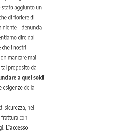
 è stato aggiunto un
e di fioriere di
a niente – denuncia
entiamo dire dal
che i nostri
a non mancare mai –
A tal proposito da
unciare a quei soldi
e esigenze della
di sicurezza, nel
 frattura con
gi.
L’accesso