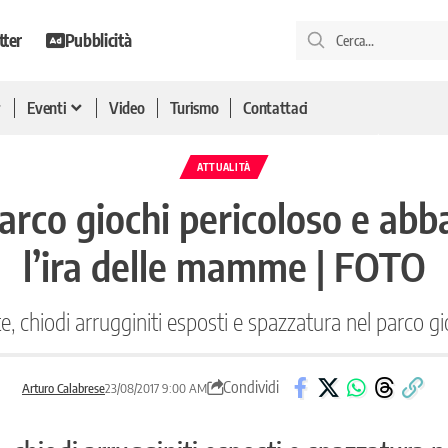
tter
Pubblicità
Eventi
Video
Turismo
Contattaci
ATTUALITÀ
parco giochi pericoloso e ab
l’ira delle mamme | FOTO
te, chiodi arrugginiti esposti e spazzatura nel parco gi
Condividi
Arturo Calabrese
23/08/2017 9:00 AM