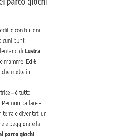
el parco giochi
edili e con bulloni
 alcuni punti
ilentano di
Lustra
ni e mamme.
Ed è
a che mette in
rice – è tutto
e. Per non parlare –
 terra e diventati un
one e peggiorare la
l parco giochi
: