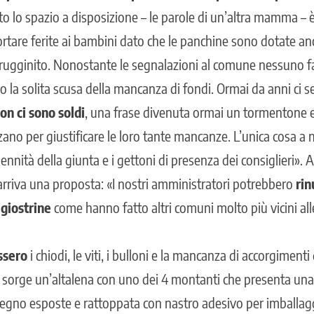
tto lo spazio a disposizione – le parole di un’altra mamma –
tare ferite ai bambini dato che le panchine sono dotate anch
rugginito. Nonostante le segnalazioni al comune nessuno f
 la solita scusa della mancanza di fondi. Ormai da anni ci s
on ci sono soldi
, una frase divenuta ormai un tormentone e 
zzano per giustificare le loro tante mancanze. L’unica cosa 
ennità della giunta e i gettoni di presenza dei consiglieri». 
riva una proposta: «I nostri amministratori potrebbero
rin
giostrine
come hanno fatto altri comuni molto più vicini all
ssero
i chiodi, le viti, i bulloni e la mancanza di accorgimenti 
e sorge un’altalena con uno dei 4 montanti che presenta una
 legno esposte e rattoppata con nastro adesivo per imballag