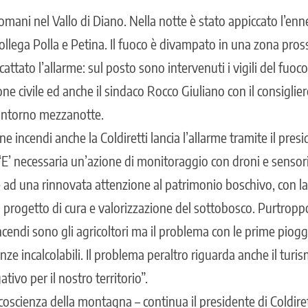
romani nel Vallo di Diano. Nella notte è stato appiccato l’en
ollega Polla e Petina. Il fuoco è divampato in una zona pross
tato l’allarme: sul posto sono intervenuti i vigili del fuoco 
ne civile ed anche il sindaco Rocco Giuliano con il consiglier
 intorno mezzanotte.
ne incendi anche la Coldiretti lancia l’allarme tramite il pres
“E’ necessaria un’azione di monitoraggio con dro­ni e sensor
 ad una rinnovata attenzione al patrimonio boschivo, con la 
progetto di cura e valorizzazione del sottobo­sco. Purtroppo 
cendi sono gli agr­icoltori ma il problema con le prime piog
nze incalcolabili. Il problema peraltro riguarda anche il turis
vo per il nostro territorio”.
oscienza della monta­gna – continua il presidente di Coldiret