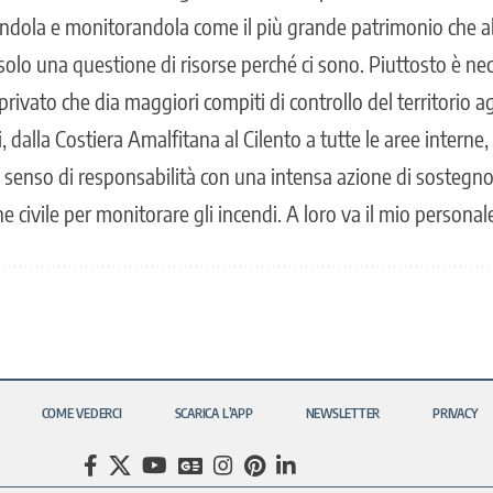
andola e monitoran­dola come il più gra­nde patrimonio che
solo una questione di risorse perché ci sono. Piuttosto è ne
i­vato che dia maggiori compiti di controllo del territorio ag
i, dalla Costiera Amalfitana al Cilento a tutte le aree interne
enso di resp­onsabilità con una intensa azione di sostegno 
e civile per monitorare gli incendi. A loro va il mio persona
COME VEDERCI
SCARICA L’APP
NEWSLETTER
PRIVACY