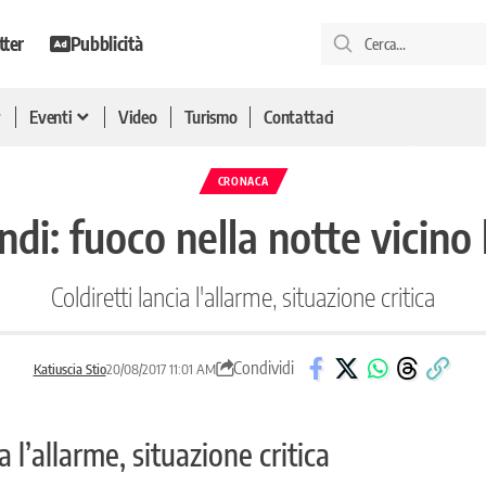
tter
Pubblicità
Eventi
Video
Turismo
Contattaci
CRONACA
di: fuoco nella notte vicino 
Coldiretti lancia l'allarme, situazione critica
Condividi
Katiuscia Stio
20/08/2017 11:01 AM
ia l’allarme, situazione critica