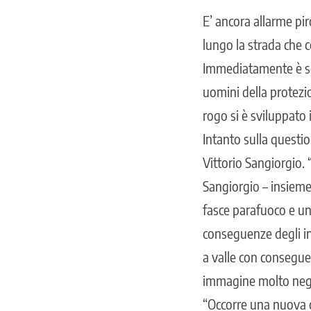
E’ ancora allarme pi
lungo la strada che c
Immediatamente è scat
uomini della protezio
rogo si è sviluppato
Intanto sulla questio
Vittorio Sangiorgio. 
Sangiorgio – insieme
fasce parafuoco e un 
conseguenze degli in
a val­le con consegue
immagine molto negati
“Occorre una nuova c