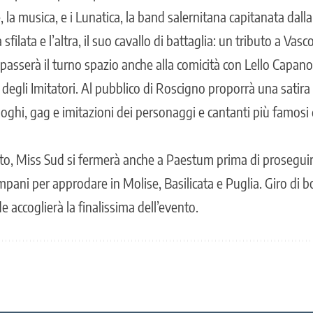
la musica, e i Lunatica, la band salernitana capitanata dall
sfilata e l’altra, il suo cavallo di battaglia: un tributo a Vasc
i passerà il turno spazio anche alla comicità con Lello Capa
 degli Imitatori. Al pubblico di Roscigno proporrà una satira
oghi, gag e imitazioni dei personaggi e cantanti più famos
osto, Miss Sud si fermerà anche a Paestum prima di prosegui
ampani per approdare in Molise, Basilicata e Puglia. Giro di 
accoglierà la finalissima dell’evento.