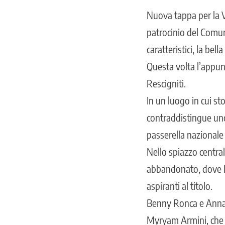
Nuova tappa per la VI
patrocinio del Comune
caratteristici, la bell
Questa volta l’appun
Rescigniti.
In un luogo in cui st
contraddistingue uno 
passerella nazionale
Nello spiazzo centra
abbandonato, dove le
aspiranti al titolo.
Benny Ronca e Annari
Myryam Armini, che d