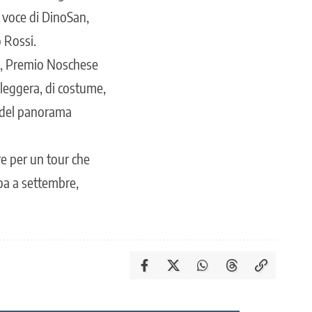
a voce di DinoSan,
o Rossi.
no, Premio Noschese
 leggera, di costume,
i del panorama
re per un tour che
boa a settembre,