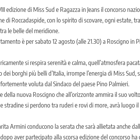
II edizione di Miss Sud e Ragazza in Jeans il concorso nazion
 di Roccadaspide, con lo spirito di scovare, ogni estate, tr
a tra le belle del meridione.
tamento è per sabato 12 agosto (alle 21.30) a Roscigno in Pi
oricamente si respira serenità e calma, quell’atmosfera paca
dei borghi più belli d’Italia, irrompe l’energia di Miss Sud,
 fortemente voluta dal Sindaco del paese Pino Palmieri.
le della nuova Roscigno che all’orizzonte ammira il suo volt
 stradine si perdono tra ruderi e rovi di more, avrà luogo il
ta Armini conducono la serata che sarà allietata anche dal
opo aver partecipato alla scorsa edizione del concorso ha d