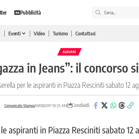
tter
Pubblicità
Eventi
Video
Turismo
Contattaci
ALBURNI
azza in Jeans”: il concorso s
erella per le aspiranti in Piazza Resciniti sabato 12 a
Condividi
Comunicato Stampa
10/08/2017 10:25 AM
 le aspiranti in Piazza Resciniti sabato 12