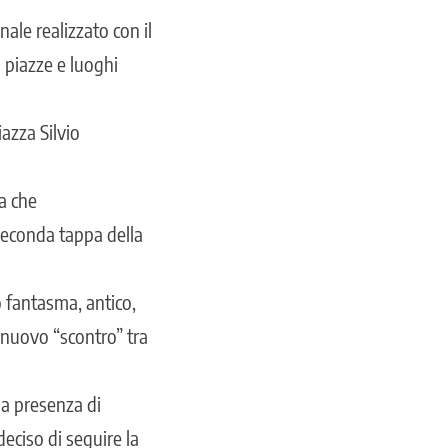
ale realizzato con il
a piazze e luoghi
azza Silvio
ta che
 seconda tappa della
o fantasma, antico,
 nuovo “scontro” tra
la presenza di
eciso di seguire la