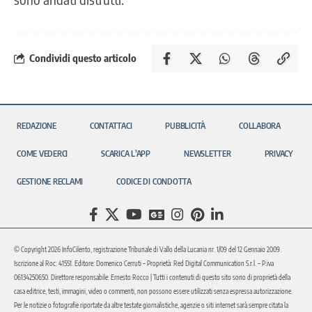
Condividi questo articolo
REDAZIONE
CONTATTACI
PUBBLICITÀ
COLLABORA
COME VEDERCI
SCARICA L’APP
NEWSLETTER
PRIVACY
GESTIONE RECLAMI
CODICE DI CONDOTTA
© Copyright 2026 InfoCilento, registrazione Tribunale di Vallo della Lucania nr. 1/09 del 12 Gennaio 2009.
Iscrizione al Roc: 41551. Editore: Domenico Cerruti – Proprietà: Red Digital Communication S.r.l. – P.iva
06134250650. Direttore responsabile: Ernesto Rocco | Tutti i contenuti di questo sito sono di proprietà della
casa editrice, testi, immagini, video o commenti, non possono essere utilizzati senza espressa autorizzazione.
Per le notizie o fotografie riportate da altre testate giornalistiche, agenzie o siti internet sarà sempre citata la