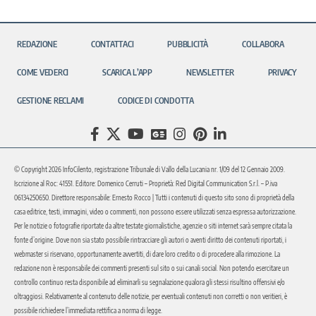
REDAZIONE
CONTATTACI
PUBBLICITÀ
COLLABORA
COME VEDERCI
SCARICA L’APP
NEWSLETTER
PRIVACY
GESTIONE RECLAMI
CODICE DI CONDOTTA
© Copyright 2026 InfoCilento, registrazione Tribunale di Vallo della Lucania nr. 1/09 del 12 Gennaio 2009.
Iscrizione al Roc: 41551. Editore: Domenico Cerruti – Proprietà: Red Digital Communication S.r.l. – P.iva
06134250650. Direttore responsabile: Ernesto Rocco | Tutti i contenuti di questo sito sono di proprietà della
casa editrice, testi, immagini, video o commenti, non possono essere utilizzati senza espressa autorizzazione.
Per le notizie o fotografie riportate da altre testate giornalistiche, agenzie o siti internet sarà sempre citata la
fonte d’origine. Dove non sia stato possibile rintracciare gli autori o aventi diritto dei contenuti riportati, i
webmaster si riservano, opportunamente avvertiti, di dare loro credito o di procedere alla rimozione. La
redazione non è responsabile dei commenti presenti sul sito o sui canali social. Non potendo esercitare un
controllo continuo resta disponibile ad eliminarli su segnalazione qualora gli stessi risultino offensivi e/o
oltraggiosi. Relativamente al contenuto delle notizie, per eventuali contenuti non corretti o non veritieri, è
possibile richiedere l’immediata rettifica a norma di legge.