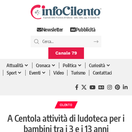
Newsletter
Pubblicità
Canale 79
Attualità
Cronaca
Politica
Curiosità
Sport
Eventi
Video
Turismo
Contattaci
CILENTO
A Centola attività di ludoteca per i
bambini tra i 3 e i 13 anni