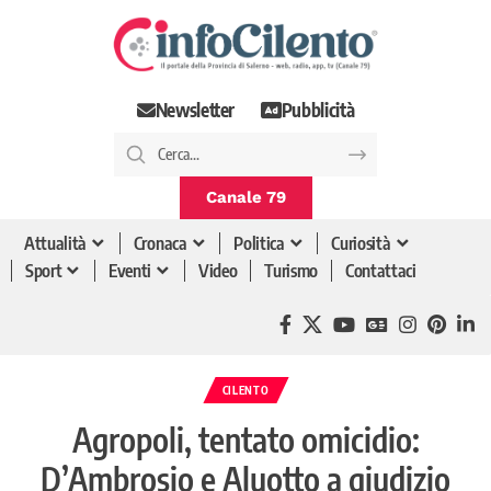
Newsletter
Pubblicità
Canale 79
Attualità
Cronaca
Politica
Curiosità
Sport
Eventi
Video
Turismo
Contattaci
CILENTO
Agropoli, tentato omicidio:
D’Ambrosio e Aluotto a giudizio