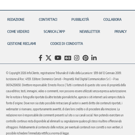
REDAZIONE
CONTATTACI
PUBBLICITÀ
COLLABORA
COME VEDERCI
SCARICA L’APP
NEWSLETTER
PRIVACY
GESTIONE RECLAMI
CODICE DI CONDOTTA
© Copyright 2026 InfoCilento, registrazione Tribunale di Vallo della Lucania nr. 1/09 del 12 Gennaio 2009.
Iscrizione al Roc: 41551. Editore: Domenico Cerruti – Proprietà: Red Digital Communication S.r.l. – P.iva
06134250650. Direttore responsabile: Ernesto Rocco | Tutti i contenuti di questo sito sono di proprietà della
casa editrice, testi, immagini, video o commenti, non possono essere utilizzati senza espressa autorizzazione.
Per le notizie o fotografie riportate da altre testate giornalistiche, agenzie o siti internet sarà sempre citata la
fonte d’origine. Dove non sia stato possibile rintracciare gli autori o aventi diritto dei contenuti riportati, i
webmaster si riservano, opportunamente avvertiti, di dare loro credito o di procedere alla rimozione. La
redazione non è responsabile dei commenti presenti sul sito o sui canali social. Non potendo esercitare un
controllo continuo resta disponibile ad eliminarli su segnalazione qualora gli stessi risultino offensivi e/o
oltraggiosi. Relativamente al contenuto delle notizie, per eventuali contenuti non corretti o non veritieri, è
possibile richiedere l’immediata rettifica a norma di legge.