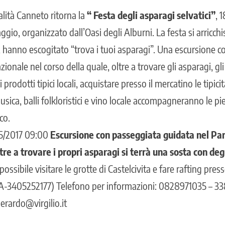
calità Canneto ritorna la
“ Festa degli asparagi selvatici”
, 
io, organizzato dall’Oasi degli Alburni. La festa si arricchis
i, hanno escogitato “trova i tuoi asparagi”. Una escursione 
ionale nel corso della quale, oltre a trovare gli asparagi, gli
rodotti tipici locali, acquistare presso il mercatino le tipici
ica, balli folkloristici e vino locale accompagneranno le pi
co.
5/2017 09:00
Escursione con passeggiata guidata nel Par
tre a trovare i propri asparagi si terrà una sosta con de
possibile visitare le grotte di Castelcivita e fare rafting pres
A-3405252177) Telefono per informazioni: 0828971035 – 33
erardo@virgilio.it