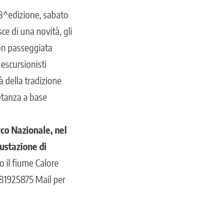
18^edizione, sabato
ce di una novità, gli
con passeggiata
 escursionisti
tà della tradizione
etanza a base
co Nazionale, nel
gustazione di
so il fiume Calore
81925875 Mail per