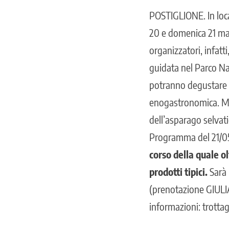
POSTIGLIONE
. In lo
20 e domenica 21 magg
organizzatori, infatt
guidata nel Parco Naz
potranno degustare i p
enogastronomica. Mus
dell’asparago selvati
Programma del 21/0
corso della quale ol
prodotti tipici.
Sarà 
(prenotazione GIULI
informazioni: trottag