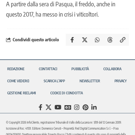
A partire dalla sera di Pasqua, il freddo, anche in
questo 2017, ha messo in crisi i viticoltori.
Condividi questo articolo
REDAZIONE
CONTATTACI
PUBBLICITÀ
COLLABORA
COME VEDERCI
SCARICA L’APP
NEWSLETTER
PRIVACY
GESTIONE RECLAMI
CODICE DI CONDOTTA
© Copyright 2026 InfoCilento, registrazione Tribunale di Vallo della Lucania nr. 1/09 del 12 Gennaio 2009.
Iscrizione al Roc: 41551. Editore: Domenico Cerruti – Proprietà: Red Digital Communication S.r.l. – P.iva
06134250650. Direttore responsabile: Ernesto Rocco | Tutti i contenuti di questo sito sono di proprietà della