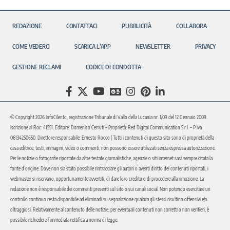
REDAZIONE
CONTATTACI
PUBBLICITÀ
COLLABORA
COME VEDERCI
SCARICA L’APP
NEWSLETTER
PRIVACY
GESTIONE RECLAMI
CODICE DI CONDOTTA
© Copyright 2026 InfoCilento, registrazione Tribunale di Vallo della Lucania nr. 1/09 del 12 Gennaio 2009.
Iscrizione al Roc: 41551. Editore: Domenico Cerruti – Proprietà: Red Digital Communication S.r.l. – P.iva
06134250650. Direttore responsabile: Ernesto Rocco | Tutti i contenuti di questo sito sono di proprietà della
casa editrice, testi, immagini, video o commenti, non possono essere utilizzati senza espressa autorizzazione.
Per le notizie o fotografie riportate da altre testate giornalistiche, agenzie o siti internet sarà sempre citata la
fonte d’origine. Dove non sia stato possibile rintracciare gli autori o aventi diritto dei contenuti riportati, i
webmaster si riservano, opportunamente avvertiti, di dare loro credito o di procedere alla rimozione. La
redazione non è responsabile dei commenti presenti sul sito o sui canali social. Non potendo esercitare un
controllo continuo resta disponibile ad eliminarli su segnalazione qualora gli stessi risultino offensivi e/o
oltraggiosi. Relativamente al contenuto delle notizie, per eventuali contenuti non corretti o non veritieri, è
possibile richiedere l’immediata rettifica a norma di legge.