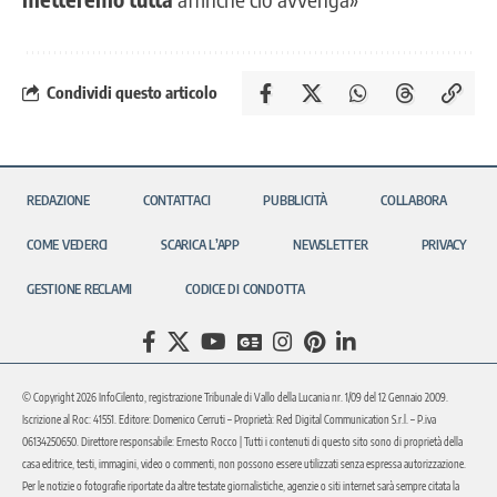
Condividi questo articolo
REDAZIONE
CONTATTACI
PUBBLICITÀ
COLLABORA
COME VEDERCI
SCARICA L’APP
NEWSLETTER
PRIVACY
GESTIONE RECLAMI
CODICE DI CONDOTTA
© Copyright 2026 InfoCilento, registrazione Tribunale di Vallo della Lucania nr. 1/09 del 12 Gennaio 2009.
Iscrizione al Roc: 41551. Editore: Domenico Cerruti – Proprietà: Red Digital Communication S.r.l. – P.iva
06134250650. Direttore responsabile: Ernesto Rocco | Tutti i contenuti di questo sito sono di proprietà della
casa editrice, testi, immagini, video o commenti, non possono essere utilizzati senza espressa autorizzazione.
Per le notizie o fotografie riportate da altre testate giornalistiche, agenzie o siti internet sarà sempre citata la