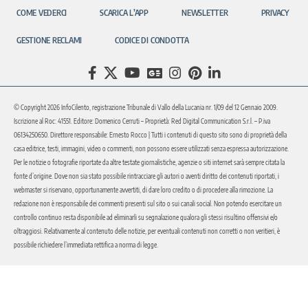
COME VEDERCI
SCARICA L’APP
NEWSLETTER
PRIVACY
GESTIONE RECLAMI
CODICE DI CONDOTTA
© Copyright 2026 InfoCilento, registrazione Tribunale di Vallo della Lucania nr. 1/09 del 12 Gennaio 2009.
Iscrizione al Roc: 41551. Editore: Domenico Cerruti – Proprietà: Red Digital Communication S.r.l. – P.iva
06134250650. Direttore responsabile: Ernesto Rocco | Tutti i contenuti di questo sito sono di proprietà della
casa editrice, testi, immagini, video o commenti, non possono essere utilizzati senza espressa autorizzazione.
Per le notizie o fotografie riportate da altre testate giornalistiche, agenzie o siti internet sarà sempre citata la
fonte d’origine. Dove non sia stato possibile rintracciare gli autori o aventi diritto dei contenuti riportati, i
webmaster si riservano, opportunamente avvertiti, di dare loro credito o di procedere alla rimozione. La
redazione non è responsabile dei commenti presenti sul sito o sui canali social. Non potendo esercitare un
controllo continuo resta disponibile ad eliminarli su segnalazione qualora gli stessi risultino offensivi e/o
oltraggiosi. Relativamente al contenuto delle notizie, per eventuali contenuti non corretti o non veritieri, è
possibile richiedere l’immediata rettifica a norma di legge.