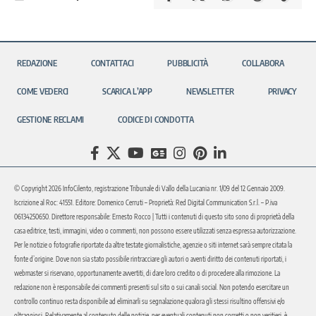
REDAZIONE
CONTATTACI
PUBBLICITÀ
COLLABORA
COME VEDERCI
SCARICA L’APP
NEWSLETTER
PRIVACY
GESTIONE RECLAMI
CODICE DI CONDOTTA
© Copyright 2026 InfoCilento, registrazione Tribunale di Vallo della Lucania nr. 1/09 del 12 Gennaio 2009.
Iscrizione al Roc: 41551. Editore: Domenico Cerruti – Proprietà: Red Digital Communication S.r.l. – P.iva
06134250650. Direttore responsabile: Ernesto Rocco | Tutti i contenuti di questo sito sono di proprietà della
casa editrice, testi, immagini, video o commenti, non possono essere utilizzati senza espressa autorizzazione.
Per le notizie o fotografie riportate da altre testate giornalistiche, agenzie o siti internet sarà sempre citata la
fonte d’origine. Dove non sia stato possibile rintracciare gli autori o aventi diritto dei contenuti riportati, i
webmaster si riservano, opportunamente avvertiti, di dare loro credito o di procedere alla rimozione. La
redazione non è responsabile dei commenti presenti sul sito o sui canali social. Non potendo esercitare un
controllo continuo resta disponibile ad eliminarli su segnalazione qualora gli stessi risultino offensivi e/o
oltraggiosi. Relativamente al contenuto delle notizie, per eventuali contenuti non corretti o non veritieri, è