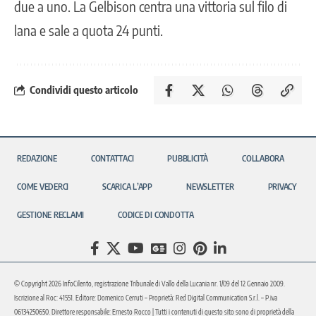
due a uno. La Gelbison centra una vittoria sul filo di
lana e sale a quota 24 punti.
Condividi questo articolo
REDAZIONE
CONTATTACI
PUBBLICITÀ
COLLABORA
COME VEDERCI
SCARICA L’APP
NEWSLETTER
PRIVACY
GESTIONE RECLAMI
CODICE DI CONDOTTA
© Copyright 2026 InfoCilento, registrazione Tribunale di Vallo della Lucania nr. 1/09 del 12 Gennaio 2009.
Iscrizione al Roc: 41551. Editore: Domenico Cerruti – Proprietà: Red Digital Communication S.r.l. – P.iva
06134250650. Direttore responsabile: Ernesto Rocco | Tutti i contenuti di questo sito sono di proprietà della