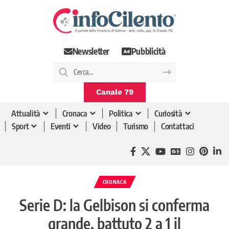
Newsletter
Pubblicità
Canale 79
Attualità
Cronaca
Politica
Curiosità
Sport
Eventi
Video
Turismo
Contattaci
CRONACA
Serie D: la Gelbison si conferma
grande, battuto 2 a 1 il