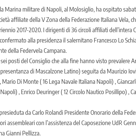
lla Marina militare di Napoli, al Molosiglio, ha ospitato sa
ietà affiliate della V Zona della Federazione Italiana Vela, che
ennio 2017-2020. I dirigenti di 36 circoli affiliati dell’inter
confermato alla presidenza il salernitano Francesco Lo Schi
te della Federvela Campana.
 i sei posti del Consiglio che alla fine hanno visto prevalere 
ppresentanza di Mascalzone Latino) seguita da Maurizio Iovi
 Mario Di Monte ( 16 Lega Navale Italiana Napoli) , Giancar
apoli) , Enrico Deuringer ( 12 Circolo Nautico Posillipo) , Car
presieduta da Carlo Rolandi Presidente Onorario della Feder
vori assembleari con l’assistenza del Caposezione UdR Gen
na Gianni Pellizza.