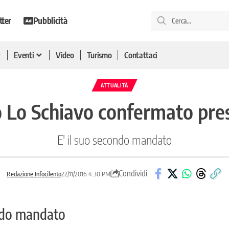
tter
Pubblicità
Eventi
Video
Turismo
Contattaci
ATTUALITÀ
co Lo Schiavo confermato pr
E' il suo secondo mandato
Condividi
Redazione Infocilento
22/11/2016 4:30 PM
ondo mandato