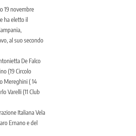
bato 19 novembre
 ha eletto il
a Campania,
avo, al suo secondo
Antonietta De Falco
no (19 Circolo
lo Mereghini ( 14
lo Varelli (11 Club
azione Italiana Vela
naro Ernano e del