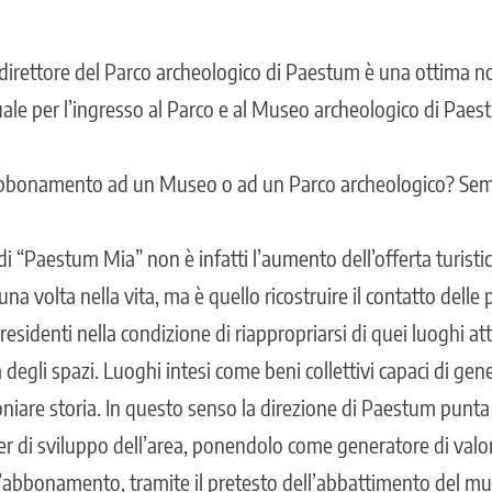
 direttore del Parco archeologico di Paestum è una ottima no
e per l’ingresso al Parco e al Museo archeologico di Paestu
bbonamento ad un Museo o ad un Parco archeologico? Sempl
di “Paestum Mia” non è infatti l’aumento dell’offerta turistica
a volta nella vita, ma è quello ricostruire il contatto delle p
esidenti nella condizione di riappropriarsi di quei luoghi a
 degli spazi. Luoghi intesi come beni collettivi capaci di ge
oniare storia. In questo senso la direzione di Paestum punta 
er di sviluppo dell’area, ponendolo come generatore di val
 L’abbonamento, tramite il pretesto dell’abbattimento del mu