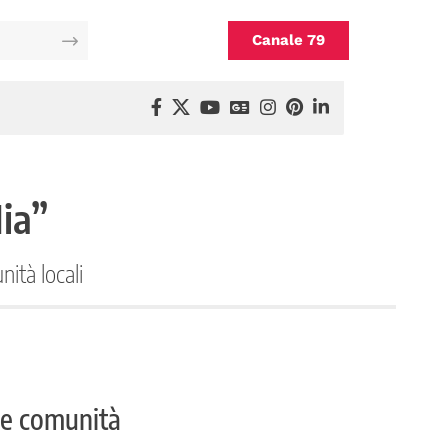
Canale 79
ia”
ità locali
lle comunità