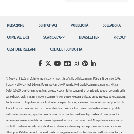
REDAZIONE
CONTATTACI
PUBBLICITÀ
COLLABORA
COME VEDERCI
SCARICA L’APP
NEWSLETTER
PRIVACY
GESTIONE RECLAMI
CODICE DI CONDOTTA
© Copyright 2026 InfoCilento, registrazione Tribunale di Vallo della Lucania nr. 1/09 del 12 Gennaio 2009.
Iscrizione al Roc: 41551. Editore: Domenico Cerruti – Proprietà: Red Digital Communication S.r.l. – P.iva
06134250650. Direttore responsabile: Ernesto Rocco | Tutti i contenuti di questo sito sono di proprietà della
casa editrice, testi, immagini, video o commenti, non possono essere utilizzati senza espressa autorizzazione.
Per le notizie o fotografie riportate da altre testate giornalistiche, agenzie o siti internet sarà sempre citata la
fonte d’origine. Dove non sia stato possibile rintracciare gli autori o aventi diritto dei contenuti riportati, i
webmaster si riservano, opportunamente avvertiti, di dare loro credito o di procedere alla rimozione. La
redazione non è responsabile dei commenti presenti sul sito o sui canali social. Non potendo esercitare un
controllo continuo resta disponibile ad eliminarli su segnalazione qualora gli stessi risultino offensivi e/o
oltraggiosi. Relativamente al contenuto delle notizie, per eventuali contenuti non corretti o non veritieri, è