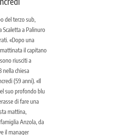
ncredi
o del terzo sub,
a Scaletta a Palinuro
rati. «Dopo una
mattinata il capitano
sono riusciti a
8 nella chiesa
redi (59 anni). «Il
nel suo profondo blu
derasse di fare una
sta mattina,
a famiglia Anzola, da
ve il manager