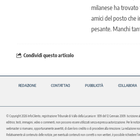
milanese ha trovato t
amici del posto che i
pesante. Manchi tan
Condividi questo articolo
REDAZIONE
CONTATTACI
PUBBLICITÀ
COLLABORA
© Copyright 2026 InfoCilento, registrazione Tribunale di Vallo della Lucania nr. 1/09 del 12 Gennaio 2009. Iscrizione a
editrice, testi, immagini, video o commenti, non possono essere utilizzati senza espressa autorizzazione. Per le notizie o 
webmaster si riservano, opportunamente avvertiti, di dare loro credito o di procedere alla rimozione. La redazione non 
Relativamente al contenuto delle notizie, per eventuali contenuti non corretti o non veritieri, è possibile richiedere l’