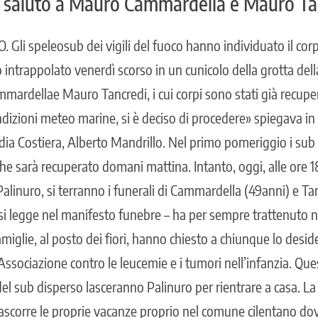
il saluto a Mauro Cammardella e Mauro Ta
i speleosub dei vigili del fuoco hanno individuato il corp
 intrappolato venerdì scorso in un cunicolo della grotta dell
ardellae Mauro Tancredi, i cui corpi sono stati già recupe
ndizioni meteo marine, si è deciso di procedere» spiegava in 
dia Costiera, Alberto Mandrillo. Nel primo pomeriggio i sub 
che sarà recuperato domani mattina. Intanto, oggi, alle ore 1
Palinuro, si terranno i funerali di Cammardella (49anni) e Tanc
i legge nel manifesto funebre – ha per sempre trattenuto 
 famiglie, al posto dei fiori, hanno chiesto a chiunque lo desi
Associazione contro le leucemie e i tumori nell’infanzia. Que
i del sub disperso lasceranno Palinuro per rientrare a casa. L
rascorre le proprie vacanze proprio nel comune cilentano do