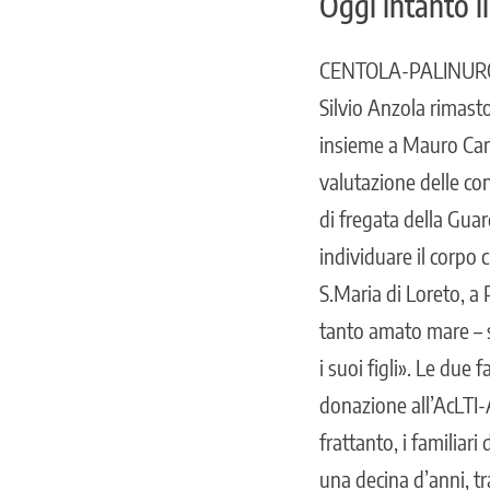
Oggi intanto 
CENTOLA-PALINURO. Gl
Silvio Anzola rimasto
insieme a Mauro Camm
valutazione delle co
di fregata della Guar
individuare il corpo 
S.Maria di Loreto, a 
tanto amato mare – s
i suoi figli». Le due
donazione all’AcLTI-
frattanto, i familiar
una decina d’anni, t