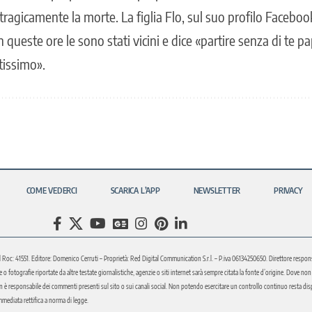
ragicamente la morte. La figlia Flo, sul suo profilo Facebook 
n queste ore le sono stati vicini e dice «partire senza di te 
tissimo».
COME VEDERCI
SCARICA L’APP
NEWSLETTER
PRIVACY
l Roc: 41551. Editore: Domenico Cerruti – Proprietà: Red Digital Communication S.r.l. – P.iva 06134250650. Direttore respons
fotografie riportate da altre testate giornalistiche, agenzie o siti internet sarà sempre citata la fonte d’origine. Dove non sia
è responsabile dei commenti presenti sul sito o sui canali social. Non potendo esercitare un controllo continuo resta disponi
immediata rettifica a norma di legge.