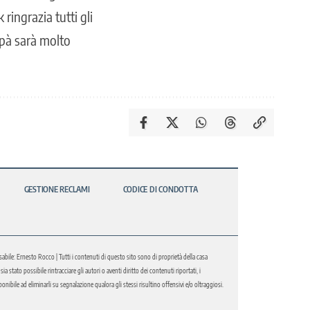
ringrazia tutti gli
papà sarà molto
GESTIONE RECLAMI
CODICE DI CONDOTTA
abile: Ernesto Rocco | Tutti i contenuti di questo sito sono di proprietà della casa
 stato possibile rintracciare gli autori o aventi diritto dei contenuti riportati, i
bile ad eliminarli su segnalazione qualora gli stessi risultino offensivi e/o oltraggiosi.