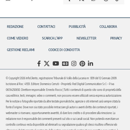
REDAZIONE
CONTATTACI
PUBBLICITÀ
COLLABORA
COME VEDERCI
SCARICA L’APP
NEWSLETTER
PRIVACY
GESTIONE RECLAMI
CODICE DI CONDOTTA
© Copyright 2026 InfoCilento, registrazione Tribunale di Vallo della Lucania nr. 1/09 del 12 Gennaio 2009.
Iscrizione al Roc: 41551. Editore: Domenico Cerruti – Proprietà: Red Digital Communication S.r.l. – P.iva
06134250650. Direttore responsabile: Ernesto Rocco | Tutti i contenuti di questo sito sono di proprietà della
casa editrice, testi, immagini, video o commenti, non possono essere utilizzati senza espressa autorizzazione.
Per le notizie o fotografie riportate da altre testate giornalistiche, agenzie o siti internet sarà sempre citata la
fonte d’origine. Dove non sia stato possibile rintracciare gli autori o aventi diritto dei contenuti riportati, i
webmaster si riservano, opportunamente avvertiti, di dare loro credito o di procedere alla rimozione. La
redazione non è responsabile dei commenti presenti sul sito o sui canali social. Non potendo esercitare un
controllo continuo resta disponibile ad eliminarli su segnalazione qualora gli stessi risultino offensivi e/o