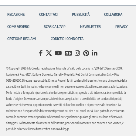
REDAZIONE
CONTATTACI
PUBBLICITÀ
COLLABORA
COME VEDERCI
SCARICA L’APP
NEWSLETTER
PRIVACY
GESTIONE RECLAMI
CODICE DI CONDOTTA
© Copyright 2026 InfoCilento, registrazione Tribunale di Vallo della Lucania nr. 1/09 del 12 Gennaio 2009.
Iscrizione al Roc: 41551. Editore: Domenico Cerruti – Proprietà: Red Digital Communication S.r.l. – P.iva
06134250650. Direttore responsabile: Ernesto Rocco | Tutti i contenuti di questo sito sono di proprietà della
casa editrice, testi, immagini, video o commenti, non possono essere utilizzati senza espressa autorizzazione.
Per le notizie o fotografie riportate da altre testate giornalistiche, agenzie o siti internet sarà sempre citata la
fonte d’origine. Dove non sia stato possibile rintracciare gli autori o aventi diritto dei contenuti riportati, i
webmaster si riservano, opportunamente avvertiti, di dare loro credito o di procedere alla rimozione. La
redazione non è responsabile dei commenti presenti sul sito o sui canali social. Non potendo esercitare un
controllo continuo resta disponibile ad eliminarli su segnalazione qualora gli stessi risultino offensivi e/o
oltraggiosi. Relativamente al contenuto delle notizie, per eventuali contenuti non corretti o non veritieri, è
possibile richiedere l’immediata rettifica a norma di legge.