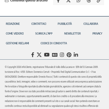
Condividi questo articolo
REDAZIONE
CONTATTACI
PUBBLICITÀ
COLLABORA
COME VEDERCI
SCARICA L’APP
NEWSLETTER
PRIVACY
GESTIONE RECLAMI
CODICE DI CONDOTTA
© Copyright 2026 InfoCilento, registrazione Tribunale di Vallo della Lucania nr. 1/09 del 12 Gennaio 2009.
Iscrizione al Roc: 41551. Editore: Domenico Cerruti – Proprietà: Red Digital Communication S.r.l. – P.iva
06134250650. Direttore responsabile: Ernesto Rocco | Tutti i contenuti di questo sito sono di proprietà della
casa editrice, testi, immagini, video o commenti, non possono essere utilizzati senza espressa autorizzazione.
Per le notizie o fotografie riportate da altre testate giornalistiche, agenzie o siti internet sarà sempre citata la
fonte d’origine. Dove non sia stato possibile rintracciare gli autori o aventi diritto dei contenuti riportati, i
webmaster si riservano, opportunamente avvertiti, di dare loro credito o di procedere alla rimozione. La
redazione non è responsabile dei commenti presenti sul sito o sui canali social. Non potendo esercitare un
controllo continuo resta disponibile ad eliminarli su segnalazione qualora gli stessi risultino offensivi e/o