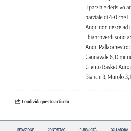
Il parziale decisivo 
parziale di 4-0 che li
Angri non riesce ad i
I biancoverdi sono a
Angri Pallacanestro: 
Cannavale 6, Dimitriu
Cilento Basket Agropo
Bianchi 3, Murolo 3, N
Condividi questo articolo
REDAZIONE
CONTATTACI
PUBBLICITÀ
COLLABORA