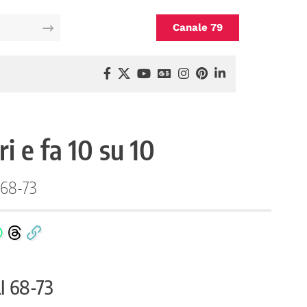
Canale 79
i e fa 10 su 10
68-73
 68-73