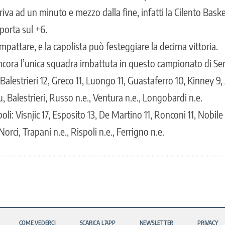
arriva ad un minuto e mezzo dalla fine, infatti la Cilento Bas
 porta sul +6.
mpattare, e la capolista può festeggiare la decima vittoria.
ncora l’unica squadra imbattuta in questo campionato di Ser
Balestrieri 12, Greco 11, Luongo 11, Guastaferro 10, Kinney 9,
, Balestrieri, Russo n.e., Ventura n.e., Longobardi n.e.
li: Visnjic 17, Esposito 13, De Martino 11, Ronconi 11, Nobile
orci, Trapani n.e., Rispoli n.e., Ferrigno n.e.
COME VEDERCI
SCARICA L’APP
NEWSLETTER
PRIVACY