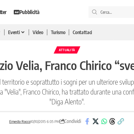
tter
Pubblicità
Eventi
Video
Turismo
Contattaci
ATTUALITÀ
zio Velia, Franco Chirico “sve
 del territorio e soprattutto i sogni per un ulteriore sv
ica "Velia", Franco Chirico, ha trattato durante una c
"Diga Alento".
Condividi
Ernesto Rocco
10/10/2015 6:05 PM