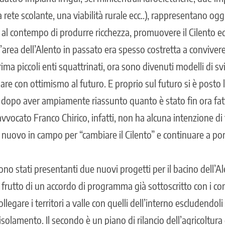
 rete scolante, una viabilità rurale ecc..), rappresentano og
 al contempo di produrre ricchezza, promuovere il Cilento ed
l’area dell’Alento in passato era spesso costretta a convivere
prima piccoli enti squattrinati, ora sono divenuti modelli di s
re con ottimismo al futuro. E proprio sul futuro si è posto 
i: dopo aver ampiamente riassunto quanto è stato fin ora fatt
avvocato Franco Chirico, infatti, non ha alcuna intenzione di 
 nuovo in campo per “cambiare il Cilento” e continuare a port
no stati presentanti due nuovi progetti per il bacino dell’Alen
, frutto di un accordo di programma già sottoscritto con i c
legare i territori a valle con quelli dell’interno escludendol
isolamento. Il secondo è un piano di rilancio dell’agricoltura 