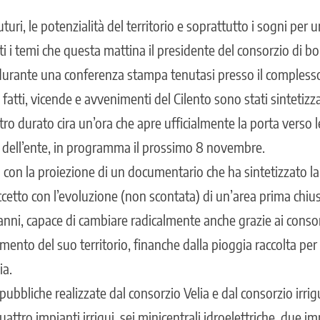
futuri, le potenzialità del territorio e soprattutto i sogni per 
 i temi che questa mattina il presidente del consorzio di bon
 durante una conferenza stampa tenutasi presso il compless
 fatti, vicende e avvenimenti del Cilento sono stati sintetizz
ro durato cira un’ora che apre ufficialmente la porta verso le
e dell’ente, in programma il prossimo 8 novembre.
a con la proiezione di un documentario che ha sintetizzato la
ccetto con l’evoluzione (non scontata) di un’area prima chius
 anni, capace di cambiare radicalmente anche grazie ai consor
mento del suo territorio, finanche dalla pioggia raccolta per 
ia.
 pubbliche realizzate dal consorzio Velia e dal consorzio irrig
uattro impianti irrigui, sei minicentrali idroelettriche, due im