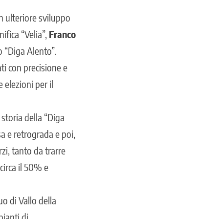
un ulteriore sviluppo
ifica “Velia”,
Franco
o “Diga Alento”.
ati con precisione e
 elezioni per il
 storia della “Diga
a e retrograda e poi,
zi, tanto da trarre
circa il 50% e
uo di Vallo della
pianti di