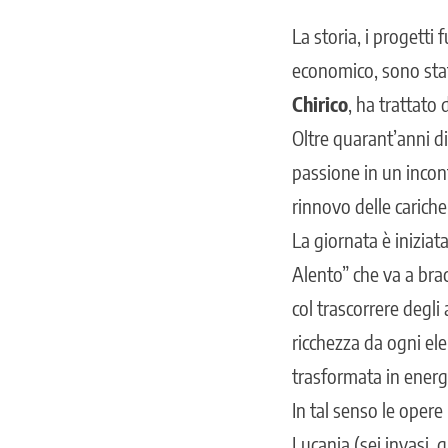
La storia, i progetti 
economico, sono stati
Chirico
, ha trattato
Oltre quarant’anni di
passione in un incont
rinnovo delle carich
La giornata è iniziat
Alento” che va a bra
col trascorrere degli
ricchezza da ogni ele
trasformata in energ
In tal senso le opere
Lucania (sei invasi, q