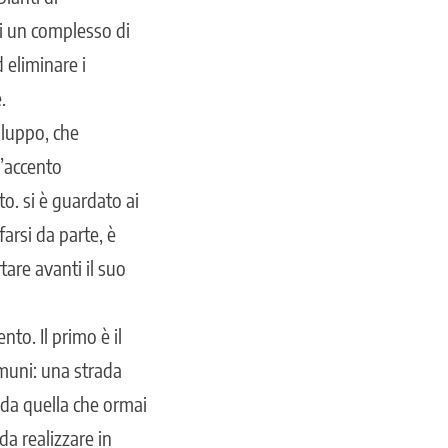
gi un complesso di
 eliminare i
.
viluppo, che
l’accento
o. si è guardato ai
farsi da parte, è
are avanti il suo
to. Il primo è il
omuni: una strada
i da quella che ormai
da realizzare in