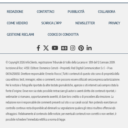
REDAZIONE
CONTATTACI
PUBBLICITÀ
COLLABORA
COME VEDERCI
SCARICA L’APP
NEWSLETTER
PRIVACY
GESTIONE RECLAMI
CODICE DI CONDOTTA
© Copyright 2026 InfoCilento, registrazione Tribunale di Vallo della Lucania nr. 1/09 del 12 Gennaio 2009.
Iscrizione al Roc: 41551. Editore: Domenico Cerruti – Proprietà: Red Digital Communication S.r.l. – P.iva
06134250650. Direttore responsabile: Ernesto Rocco | Tutti i contenuti di questo sito sono di proprietà della
casa editrice, testi, immagini, video o commenti, non possono essere utilizzati senza espressa autorizzazione.
Per le notizie o fotografie riportate da altre testate giornalistiche, agenzie o siti internet sarà sempre citata la
fonte d’origine. Dove non sia stato possibile rintracciare gli autori o aventi diritto dei contenuti riportati, i
webmaster si riservano, opportunamente avvertiti, di dare loro credito o di procedere alla rimozione. La
redazione non è responsabile dei commenti presenti sul sito o sui canali social. Non potendo esercitare un
controllo continuo resta disponibile ad eliminarli su segnalazione qualora gli stessi risultino offensivi e/o
oltraggiosi. Relativamente al contenuto delle notizie, per eventuali contenuti non corretti o non veritieri, è
possibile richiedere l’immediata rettifica a norma di legge.