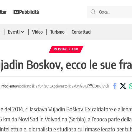
tter
Pubblicità
Eventi
Video
Turismo
Contattaci
IN PRIMO PIANO
adin Boskov, ecco le sue fr
Condividi
Infocilento
Pubblicato il: 27/04/2015
Aggiornato il: 27/04/2015
ile del 2014, ci lasciava Vujadin Boškov. Ex calciatore e allen
15 km da Novi Sad in Voivodina (Serbia), all’epoca parte della
ntellettuale, giornalista e studiosa cui rimase legato per tutt