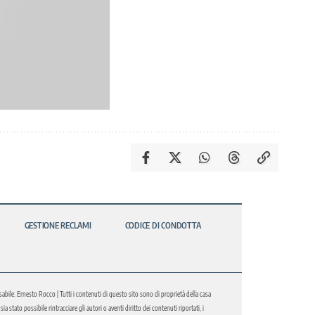
GESTIONE RECLAMI
CODICE DI CONDOTTA
abile: Ernesto Rocco | Tutti i contenuti di questo sito sono di proprietà della casa
 stato possibile rintracciare gli autori o aventi diritto dei contenuti riportati, i