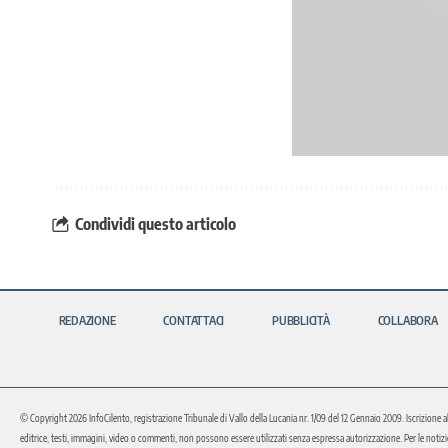
Condividi questo articolo
REDAZIONE
CONTATTACI
PUBBLICITÀ
COLLABORA
© Copyright 2026 InfoCilento, registrazione Tribunale di Vallo della Lucania nr. 1/09 del 12 Gennaio 2009. Iscrizione a
editrice, testi, immagini, video o commenti, non possono essere utilizzati senza espressa autorizzazione. Per le notizie o 