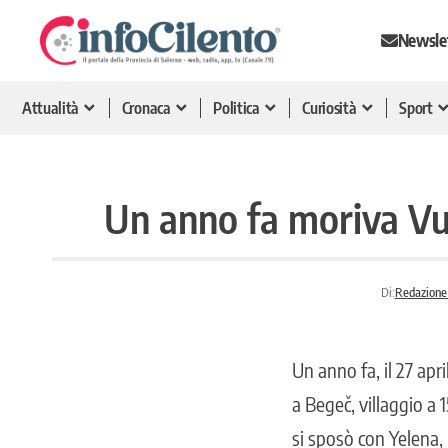
Newsle
Attualità
Cronaca
Politica
Curiosità
Sport
Un anno fa moriva Vuj
Di:
Redazione 
Un anno fa, il 27 apr
a Begeč, villaggio a 
si sposò con Yelena, i