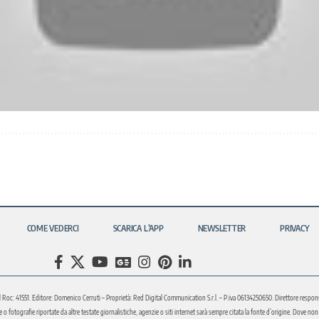
COME VEDERCI
SCARICA L’APP
NEWSLETTER
PRIVACY
l Roc: 41551. Editore: Domenico Cerruti – Proprietà: Red Digital Communication S.r.l. – P.iva 06134250650. Direttore respons
fotografie riportate da altre testate giornalistiche, agenzie o siti internet sarà sempre citata la fonte d’origine. Dove non sia