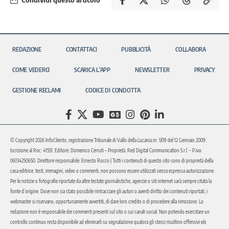
REDAZIONE
CONTATTACI
PUBBLICITÀ
COLLABORA
COME VEDERCI
SCARICA L’APP
NEWSLETTER
PRIVACY
GESTIONE RECLAMI
CODICE DI CONDOTTA
© Copyright 2026 InfoCilento, registrazione Tribunale di Vallo della Lucania nr. 1/09 del 12 Gennaio 2009.
Iscrizione al Roc: 41551. Editore: Domenico Cerruti – Proprietà: Red Digital Communication S.r.l. – P.iva
06134250650. Direttore responsabile: Ernesto Rocco | Tutti i contenuti di questo sito sono di proprietà della
casa editrice, testi, immagini, video o commenti, non possono essere utilizzati senza espressa autorizzazione.
Per le notizie o fotografie riportate da altre testate giornalistiche, agenzie o siti internet sarà sempre citata la
fonte d’origine. Dove non sia stato possibile rintracciare gli autori o aventi diritto dei contenuti riportati, i
webmaster si riservano, opportunamente avvertiti, di dare loro credito o di procedere alla rimozione. La
redazione non è responsabile dei commenti presenti sul sito o sui canali social. Non potendo esercitare un
controllo continuo resta disponibile ad eliminarli su segnalazione qualora gli stessi risultino offensivi e/o