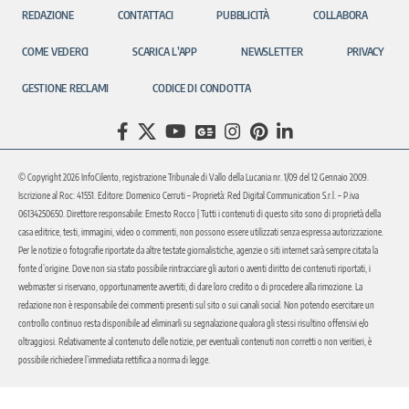
REDAZIONE
CONTATTACI
PUBBLICITÀ
COLLABORA
COME VEDERCI
SCARICA L’APP
NEWSLETTER
PRIVACY
GESTIONE RECLAMI
CODICE DI CONDOTTA
© Copyright 2026 InfoCilento, registrazione Tribunale di Vallo della Lucania nr. 1/09 del 12 Gennaio 2009.
Iscrizione al Roc: 41551. Editore: Domenico Cerruti – Proprietà: Red Digital Communication S.r.l. – P.iva
06134250650. Direttore responsabile: Ernesto Rocco | Tutti i contenuti di questo sito sono di proprietà della
casa editrice, testi, immagini, video o commenti, non possono essere utilizzati senza espressa autorizzazione.
Per le notizie o fotografie riportate da altre testate giornalistiche, agenzie o siti internet sarà sempre citata la
fonte d’origine. Dove non sia stato possibile rintracciare gli autori o aventi diritto dei contenuti riportati, i
webmaster si riservano, opportunamente avvertiti, di dare loro credito o di procedere alla rimozione. La
redazione non è responsabile dei commenti presenti sul sito o sui canali social. Non potendo esercitare un
controllo continuo resta disponibile ad eliminarli su segnalazione qualora gli stessi risultino offensivi e/o
oltraggiosi. Relativamente al contenuto delle notizie, per eventuali contenuti non corretti o non veritieri, è
possibile richiedere l’immediata rettifica a norma di legge.