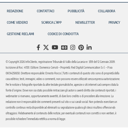
REDAZIONE
CONTATTACI
PUBBLICITÀ
COLLABORA
COME VEDERCI
SCARICA L’APP
NEWSLETTER
PRIVACY
GESTIONE RECLAMI
CODICE DI CONDOTTA
© Copyright 2026 InfoCilento, registrazione Tribunale di Vallo della Lucania nr. 1/09 del 12 Gennaio 2009.
Iscrizione al Roc: 41551. Editore: Domenico Cerruti – Proprietà: Red Digital Communication S.r.l. – P.iva
06134250650. Direttore responsabile: Ernesto Rocco | Tutti i contenuti di questo sito sono di proprietà della
casa editrice, testi, immagini, video o commenti, non possono essere utilizzati senza espressa autorizzazione.
Per le notizie o fotografie riportate da altre testate giornalistiche, agenzie o siti internet sarà sempre citata la
fonte d’origine. Dove non sia stato possibile rintracciare gli autori o aventi diritto dei contenuti riportati, i
webmaster si riservano, opportunamente avvertiti, di dare loro credito o di procedere alla rimozione. La
redazione non è responsabile dei commenti presenti sul sito o sui canali social. Non potendo esercitare un
controllo continuo resta disponibile ad eliminarli su segnalazione qualora gli stessi risultino offensivi e/o
oltraggiosi. Relativamente al contenuto delle notizie, per eventuali contenuti non corretti o non veritieri, è
possibile richiedere l’immediata rettifica a norma di legge.