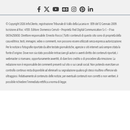
© Copyright 2026 InfoCilento, registrazione Tribunale di Vallo della Lucania nr. 1/09 del 12 Gennaio 2009.
Iscrizione al Roc: 41551. Editore: Domenico Cerruti – Proprietà: Red Digital Communication S.r.l. – P.iva
06134250650. Direttore responsabile: Ernesto Rocco | Tutti i contenuti di questo sito sono di proprietà della
casa editrice, testi, immagini, video o commenti, non possono essere utilizzati senza espressa autorizzazione.
Per le notizie o fotografie riportate da altre testate giornalistiche, agenzie o siti internet sarà sempre citata la
fonte d’origine. Dove non sia stato possibile rintracciare gli autori o aventi diritto dei contenuti riportati, i
webmaster si riservano, opportunamente avvertiti, di dare loro credito o di procedere alla rimozione. La
redazione non è responsabile dei commenti presenti sul sito o sui canali social. Non potendo esercitare un
controllo continuo resta disponibile ad eliminarli su segnalazione qualora gli stessi risultino offensivi e/o
oltraggiosi. Relativamente al contenuto delle notizie, per eventuali contenuti non corretti o non veritieri, è
possibile richiedere l’immediata rettifica a norma di legge.