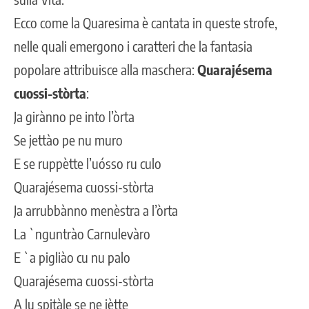
Ecco come la Quaresima è cantata in queste strofe,
nelle quali emergono i caratteri che la fantasia
popolare attribuisce alla maschera:
Quarajésema
cuossi-stòrta
:
Ja girànno pe into l’òrta
Se jettào pe nu muro
E se ruppètte l’uósso ru culo
Quarajésema cuossi-stòrta
Ja arrubbànno menèstra a l’òrta
La `nguntrào Carnulevàro
E `a pigliào cu nu palo
Quarajésema cuossi-stòrta
A lu spitàle se ne jètte