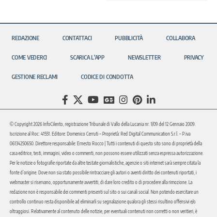
REDAZIONE
CONTATTACI
PUBBLICITÀ
COLLABORA
COME VEDERCI
SCARICA L’APP
NEWSLETTER
PRIVACY
GESTIONE RECLAMI
CODICE DI CONDOTTA
© Copyright 2026 InfoCilento, registrazione Tribunale di Vallo della Lucania nr. 1/09 del 12 Gennaio 2009.
Iscrizione al Roc: 41551. Editore: Domenico Cerruti – Proprietà: Red Digital Communication S.r.l. – P.iva
06134250650. Direttore responsabile: Ernesto Rocco | Tutti i contenuti di questo sito sono di proprietà della
casa editrice, testi, immagini, video o commenti, non possono essere utilizzati senza espressa autorizzazione.
Per le notizie o fotografie riportate da altre testate giornalistiche, agenzie o siti internet sarà sempre citata la
fonte d’origine. Dove non sia stato possibile rintracciare gli autori o aventi diritto dei contenuti riportati, i
webmaster si riservano, opportunamente avvertiti, di dare loro credito o di procedere alla rimozione. La
redazione non è responsabile dei commenti presenti sul sito o sui canali social. Non potendo esercitare un
controllo continuo resta disponibile ad eliminarli su segnalazione qualora gli stessi risultino offensivi e/o
oltraggiosi. Relativamente al contenuto delle notizie, per eventuali contenuti non corretti o non veritieri, è