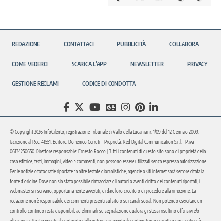
REDAZIONE
CONTATTACI
PUBBLICITÀ
COLLABORA
COME VEDERCI
SCARICA L’APP
NEWSLETTER
PRIVACY
GESTIONE RECLAMI
CODICE DI CONDOTTA
© Copyright 2026 InfoCilento, registrazione Tribunale di Vallo della Lucania nr. 1/09 del 12 Gennaio 2009.
Iscrizione al Roc: 41551. Editore: Domenico Cerruti – Proprietà: Red Digital Communication S.r.l. – P.iva
06134250650. Direttore responsabile: Ernesto Rocco | Tutti i contenuti di questo sito sono di proprietà della
casa editrice, testi, immagini, video o commenti, non possono essere utilizzati senza espressa autorizzazione.
Per le notizie o fotografie riportate da altre testate giornalistiche, agenzie o siti internet sarà sempre citata la
fonte d’origine. Dove non sia stato possibile rintracciare gli autori o aventi diritto dei contenuti riportati, i
webmaster si riservano, opportunamente avvertiti, di dare loro credito o di procedere alla rimozione. La
redazione non è responsabile dei commenti presenti sul sito o sui canali social. Non potendo esercitare un
controllo continuo resta disponibile ad eliminarli su segnalazione qualora gli stessi risultino offensivi e/o
oltraggiosi. Relativamente al contenuto delle notizie, per eventuali contenuti non corretti o non veritieri, è