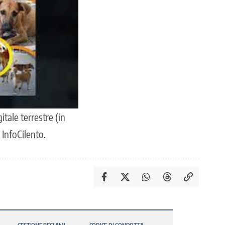
itale terrestre (in
i InfoCilento.