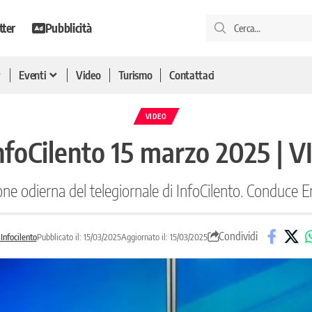
tter
Pubblicità
Eventi
Video
Turismo
Contattaci
VIDEO
nfoCilento 15 marzo 2025 | 
ione odierna del telegiornale di InfoCilento. Conduce
Condividi
Infocilento
Pubblicato il: 15/03/2025
Aggiornato il: 15/03/2025