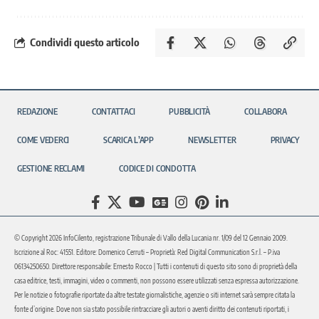
Condividi questo articolo
REDAZIONE
CONTATTACI
PUBBLICITÀ
COLLABORA
COME VEDERCI
SCARICA L’APP
NEWSLETTER
PRIVACY
GESTIONE RECLAMI
CODICE DI CONDOTTA
© Copyright 2026 InfoCilento, registrazione Tribunale di Vallo della Lucania nr. 1/09 del 12 Gennaio 2009.
Iscrizione al Roc: 41551. Editore: Domenico Cerruti – Proprietà: Red Digital Communication S.r.l. – P.iva
06134250650. Direttore responsabile: Ernesto Rocco | Tutti i contenuti di questo sito sono di proprietà della
casa editrice, testi, immagini, video o commenti, non possono essere utilizzati senza espressa autorizzazione.
Per le notizie o fotografie riportate da altre testate giornalistiche, agenzie o siti internet sarà sempre citata la
fonte d’origine. Dove non sia stato possibile rintracciare gli autori o aventi diritto dei contenuti riportati, i