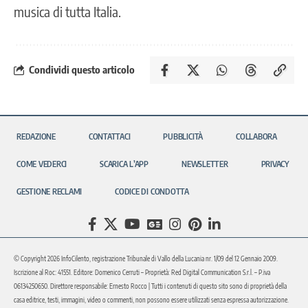
musica di tutta Italia.
Condividi questo articolo
REDAZIONE
CONTATTACI
PUBBLICITÀ
COLLABORA
COME VEDERCI
SCARICA L’APP
NEWSLETTER
PRIVACY
GESTIONE RECLAMI
CODICE DI CONDOTTA
© Copyright 2026 InfoCilento, registrazione Tribunale di Vallo della Lucania nr. 1/09 del 12 Gennaio 2009.
Iscrizione al Roc: 41551. Editore: Domenico Cerruti – Proprietà: Red Digital Communication S.r.l. – P.iva
06134250650. Direttore responsabile: Ernesto Rocco | Tutti i contenuti di questo sito sono di proprietà della
casa editrice, testi, immagini, video o commenti, non possono essere utilizzati senza espressa autorizzazione.