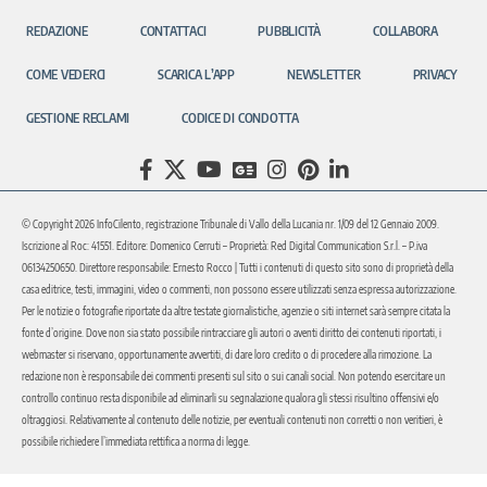
REDAZIONE
CONTATTACI
PUBBLICITÀ
COLLABORA
COME VEDERCI
SCARICA L’APP
NEWSLETTER
PRIVACY
GESTIONE RECLAMI
CODICE DI CONDOTTA
© Copyright 2026 InfoCilento, registrazione Tribunale di Vallo della Lucania nr. 1/09 del 12 Gennaio 2009.
Iscrizione al Roc: 41551. Editore: Domenico Cerruti – Proprietà: Red Digital Communication S.r.l. – P.iva
06134250650. Direttore responsabile: Ernesto Rocco | Tutti i contenuti di questo sito sono di proprietà della
casa editrice, testi, immagini, video o commenti, non possono essere utilizzati senza espressa autorizzazione.
Per le notizie o fotografie riportate da altre testate giornalistiche, agenzie o siti internet sarà sempre citata la
fonte d’origine. Dove non sia stato possibile rintracciare gli autori o aventi diritto dei contenuti riportati, i
webmaster si riservano, opportunamente avvertiti, di dare loro credito o di procedere alla rimozione. La
redazione non è responsabile dei commenti presenti sul sito o sui canali social. Non potendo esercitare un
controllo continuo resta disponibile ad eliminarli su segnalazione qualora gli stessi risultino offensivi e/o
oltraggiosi. Relativamente al contenuto delle notizie, per eventuali contenuti non corretti o non veritieri, è
possibile richiedere l’immediata rettifica a norma di legge.