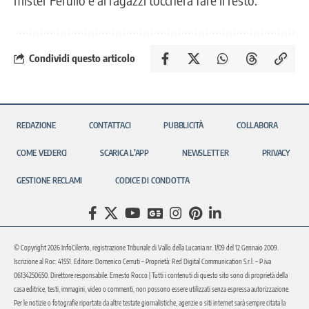
Condividi questo articolo
REDAZIONE
CONTATTACI
PUBBLICITÀ
COLLABORA
COME VEDERCI
SCARICA L’APP
NEWSLETTER
PRIVACY
GESTIONE RECLAMI
CODICE DI CONDOTTA
© Copyright 2026 InfoCilento, registrazione Tribunale di Vallo della Lucania nr. 1/09 del 12 Gennaio 2009.
Iscrizione al Roc: 41551. Editore: Domenico Cerruti – Proprietà: Red Digital Communication S.r.l. – P.iva
06134250650. Direttore responsabile: Ernesto Rocco | Tutti i contenuti di questo sito sono di proprietà della
casa editrice, testi, immagini, video o commenti, non possono essere utilizzati senza espressa autorizzazione.
Per le notizie o fotografie riportate da altre testate giornalistiche, agenzie o siti internet sarà sempre citata la