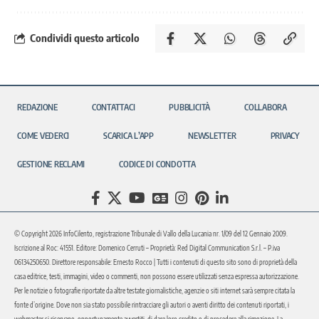
Condividi questo articolo
REDAZIONE
CONTATTACI
PUBBLICITÀ
COLLABORA
COME VEDERCI
SCARICA L’APP
NEWSLETTER
PRIVACY
GESTIONE RECLAMI
CODICE DI CONDOTTA
© Copyright 2026 InfoCilento, registrazione Tribunale di Vallo della Lucania nr. 1/09 del 12 Gennaio 2009.
Iscrizione al Roc: 41551. Editore: Domenico Cerruti – Proprietà: Red Digital Communication S.r.l. – P.iva
06134250650. Direttore responsabile: Ernesto Rocco | Tutti i contenuti di questo sito sono di proprietà della
casa editrice, testi, immagini, video o commenti, non possono essere utilizzati senza espressa autorizzazione.
Per le notizie o fotografie riportate da altre testate giornalistiche, agenzie o siti internet sarà sempre citata la
fonte d’origine. Dove non sia stato possibile rintracciare gli autori o aventi diritto dei contenuti riportati, i
webmaster si riservano, opportunamente avvertiti, di dare loro credito o di procedere alla rimozione. La