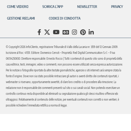
COME VEDERCI
SCARICA L’APP
NEWSLETTER
PRIVACY
GESTIONE RECLAMI
CODICE DI CONDOTTA
© Copyright 2026 InfoCilento, registrazione Tribunale di Vallo della Lucania nr. 1/09 del 12 Gennaio 2009.
Iscrizione al Roc: 41551. Editore: Domenico Cerruti – Proprietà: Red Digital Communication S.r.l. – P.iva
06134250650. Direttore responsabile: Ernesto Rocco | Tutti i contenuti di questo sito sono di proprietà della
casa editrice, testi, immagini, video o commenti, non possono essere utilizzati senza espressa autorizzazione.
Per le notizie o fotografie riportate da altre testate giornalistiche, agenzie o siti internet sarà sempre citata la
fonte d’origine. Dove non sia stato possibile rintracciare gli autori o aventi diritto dei contenuti riportati, i
webmaster si riservano, opportunamente avvertiti, di dare loro credito o di procedere alla rimozione. La
redazione non è responsabile dei commenti presenti sul sito o sui canali social. Non potendo esercitare un
controllo continuo resta disponibile ad eliminarli su segnalazione qualora gli stessi risultino offensivi e/o
oltraggiosi. Relativamente al contenuto delle notizie, per eventuali contenuti non corretti o non veritieri, è
possibile richiedere l’immediata rettifica a norma di legge.