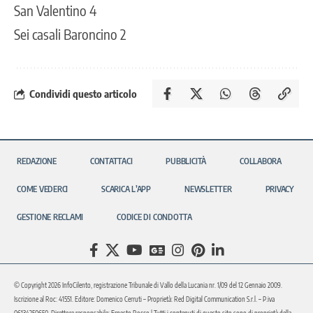
San Valentino 4
Sei casali Baroncino 2
Condividi questo articolo
REDAZIONE
CONTATTACI
PUBBLICITÀ
COLLABORA
COME VEDERCI
SCARICA L’APP
NEWSLETTER
PRIVACY
GESTIONE RECLAMI
CODICE DI CONDOTTA
© Copyright 2026 InfoCilento, registrazione Tribunale di Vallo della Lucania nr. 1/09 del 12 Gennaio 2009.
Iscrizione al Roc: 41551. Editore: Domenico Cerruti – Proprietà: Red Digital Communication S.r.l. – P.iva