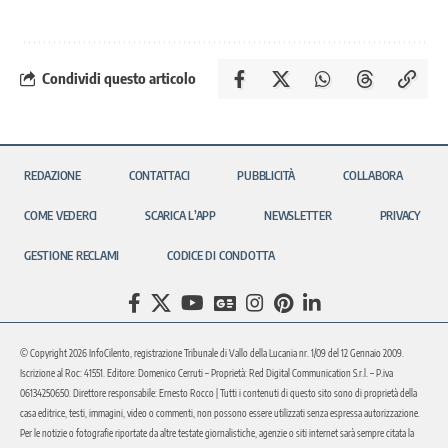
Condividi questo articolo
REDAZIONE
CONTATTACI
PUBBLICITÀ
COLLABORA
COME VEDERCI
SCARICA L’APP
NEWSLETTER
PRIVACY
GESTIONE RECLAMI
CODICE DI CONDOTTA
© Copyright 2026 InfoCilento, registrazione Tribunale di Vallo della Lucania nr. 1/09 del 12 Gennaio 2009.
Iscrizione al Roc: 41551. Editore: Domenico Cerruti – Proprietà: Red Digital Communication S.r.l. – P.iva
06134250650. Direttore responsabile: Ernesto Rocco | Tutti i contenuti di questo sito sono di proprietà della
casa editrice, testi, immagini, video o commenti, non possono essere utilizzati senza espressa autorizzazione.
Per le notizie o fotografie riportate da altre testate giornalistiche, agenzie o siti internet sarà sempre citata la