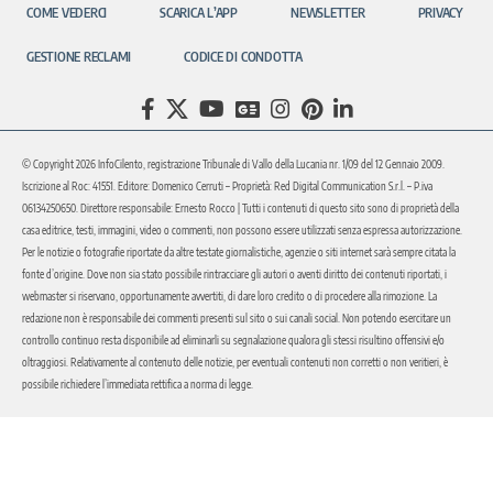
COME VEDERCI
SCARICA L’APP
NEWSLETTER
PRIVACY
GESTIONE RECLAMI
CODICE DI CONDOTTA
© Copyright 2026 InfoCilento, registrazione Tribunale di Vallo della Lucania nr. 1/09 del 12 Gennaio 2009.
Iscrizione al Roc: 41551. Editore: Domenico Cerruti – Proprietà: Red Digital Communication S.r.l. – P.iva
06134250650. Direttore responsabile: Ernesto Rocco | Tutti i contenuti di questo sito sono di proprietà della
casa editrice, testi, immagini, video o commenti, non possono essere utilizzati senza espressa autorizzazione.
Per le notizie o fotografie riportate da altre testate giornalistiche, agenzie o siti internet sarà sempre citata la
fonte d’origine. Dove non sia stato possibile rintracciare gli autori o aventi diritto dei contenuti riportati, i
webmaster si riservano, opportunamente avvertiti, di dare loro credito o di procedere alla rimozione. La
redazione non è responsabile dei commenti presenti sul sito o sui canali social. Non potendo esercitare un
controllo continuo resta disponibile ad eliminarli su segnalazione qualora gli stessi risultino offensivi e/o
oltraggiosi. Relativamente al contenuto delle notizie, per eventuali contenuti non corretti o non veritieri, è
possibile richiedere l’immediata rettifica a norma di legge.