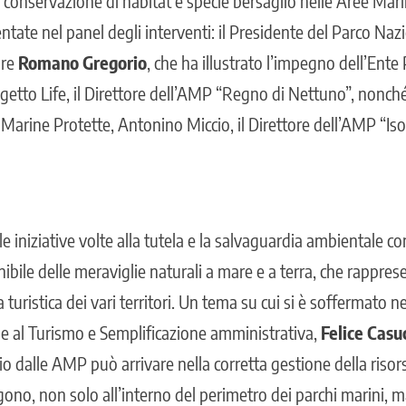
 conservazione di habitat e specie bersaglio nelle Aree Mari
tate nel panel degli interventi: il Presidente del Parco Naz
tore
Romano Gregorio
, che ha illustrato l’impegno dell’Ente 
ogetto Life, il Direttore dell’AMP “Regno di Nettuno”, nonch
Marine Protette, Antonino Miccio, il Direttore dell’AMP “Iso
 le iniziative volte alla tutela e la salvaguardia ambientale c
ibile delle meraviglie naturali a mare e a terra, che rappre
 turistica dei vari territori. Un tema su cui si è soffermato n
e al Turismo e Semplificazione amministrativa,
Felice Casu
o dalle AMP può arrivare nella corretta gestione della risor
olgono, non solo all’interno del perimetro dei parchi marini, 