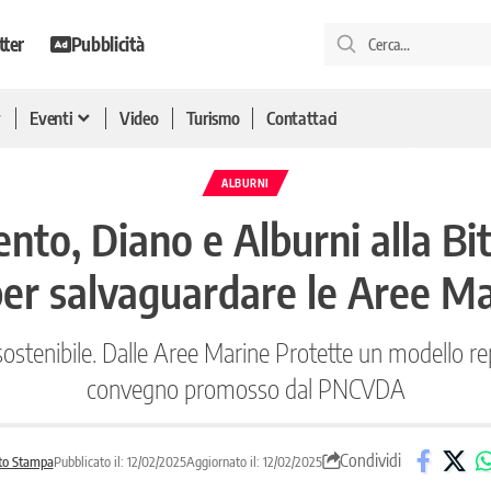
tter
Pubblicità
Eventi
Video
Turismo
Contattaci
ALBURNI
ento, Diano e Alburni alla Bi
r salvaguardare le Aree Ma
stenibile. Dalle Aree Marine Protette un modello replic
convegno promosso dal PNCVDA
Condividi
to Stampa
Pubblicato il: 12/02/2025
Aggiornato il: 12/02/2025