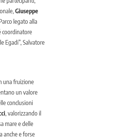
ne partecipanti,
ionale,
Giuseppe
Parco legato alla
é coordinatore
le Egadi”, Salvatore
on una fruizione
sentano un valore
elle conclusioni
cci
, valorizzando il
sa mare e delle
ma anche e forse