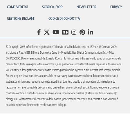
COME VEDERCI
SCARICA L’APP
NEWSLETTER
PRIVACY
GESTIONE RECLAMI
CODICE DI CONDOTTA
© Copyright 2026 InfoCilento, registrazione Tribunale di Vallo della Lucania nr. 1/09 del 12 Gennaio 2009.
Iscrizione al Roc: 41551. Editore: Domenico Cerruti – Proprietà: Red Digital Communication S.r.l. – P.iva
06134250650. Direttore responsabile: Ernesto Rocco | Tutti i contenuti di questo sito sono di proprietà della
casa editrice, testi, immagini, video o commenti, non possono essere utilizzati senza espressa autorizzazione.
Per le notizie o fotografie riportate da altre testate giornalistiche, agenzie o siti internet sarà sempre citata la
fonte d’origine. Dove non sia stato possibile rintracciare gli autori o aventi diritto dei contenuti riportati, i
webmaster si riservano, opportunamente avvertiti, di dare loro credito o di procedere alla rimozione. La
redazione non è responsabile dei commenti presenti sul sito o sui canali social. Non potendo esercitare un
controllo continuo resta disponibile ad eliminarli su segnalazione qualora gli stessi risultino offensivi e/o
oltraggiosi. Relativamente al contenuto delle notizie, per eventuali contenuti non corretti o non veritieri, è
possibile richiedere l’immediata rettifica a norma di legge.