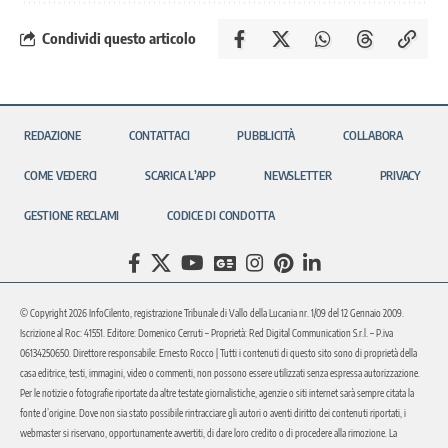
Condividi questo articolo
REDAZIONE
CONTATTACI
PUBBLICITÀ
COLLABORA
COME VEDERCI
SCARICA L’APP
NEWSLETTER
PRIVACY
GESTIONE RECLAMI
CODICE DI CONDOTTA
© Copyright 2026 InfoCilento, registrazione Tribunale di Vallo della Lucania nr. 1/09 del 12 Gennaio 2009.
Iscrizione al Roc: 41551. Editore: Domenico Cerruti – Proprietà: Red Digital Communication S.r.l. – P.iva
06134250650. Direttore responsabile: Ernesto Rocco | Tutti i contenuti di questo sito sono di proprietà della
casa editrice, testi, immagini, video o commenti, non possono essere utilizzati senza espressa autorizzazione.
Per le notizie o fotografie riportate da altre testate giornalistiche, agenzie o siti internet sarà sempre citata la
fonte d’origine. Dove non sia stato possibile rintracciare gli autori o aventi diritto dei contenuti riportati, i
webmaster si riservano, opportunamente avvertiti, di dare loro credito o di procedere alla rimozione. La