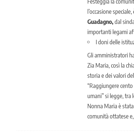
Festeggia la comuni
l’occasione speciale
Guadagno,
dal sind
importanti legami aff
I doni delle istitu
Gli amministratori h
Zia Maria, così la ch
storia e dei valori d
“Raggiungere cento an
umani” si legge, tra 
Nonna Maria è stata i
comunità ottatese e, 