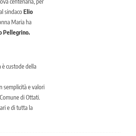
uova centenaria, per
dal sindaco
Elio
onna Maria ha
Pellegrino.
a è custode della
n semplicità e valori
l Comune di Ottati.
i e di tutta la