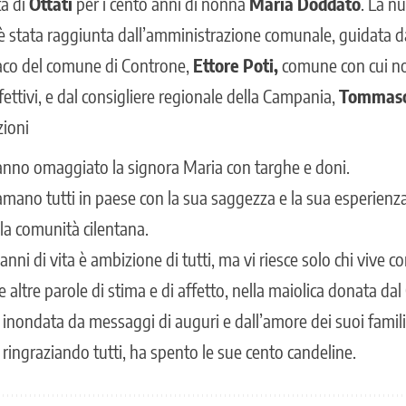
tà di
Ottati
per i cento anni di nonna
Maria Doddato
. La n
, è stata raggiunta dall’amministrazione comunale, guidata 
aco del comune di Controne,
Ettore Poti,
comune con cui n
ettivi, e dal consigliere regionale della Campania,
Tommaso 
zioni
anno omaggiato la signora Maria con targhe e doni.
iamano tutti in paese con la sua saggezza e la sua esperienz
ella comunità cilentana.
ni di vita è ambizione di tutti, ma vi riesce solo chi vive co
le altre parole di stima e di affetto, nella maiolica donata da
nondata da messaggi di auguri e dall’amore dei suoi familiar
ringraziando tutti, ha spento le sue cento candeline.