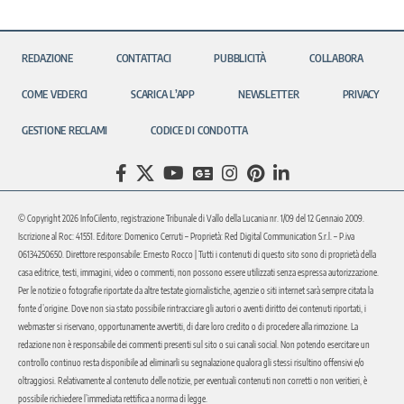
REDAZIONE
CONTATTACI
PUBBLICITÀ
COLLABORA
COME VEDERCI
SCARICA L’APP
NEWSLETTER
PRIVACY
GESTIONE RECLAMI
CODICE DI CONDOTTA
© Copyright 2026 InfoCilento, registrazione Tribunale di Vallo della Lucania nr. 1/09 del 12 Gennaio 2009.
Iscrizione al Roc: 41551. Editore: Domenico Cerruti – Proprietà: Red Digital Communication S.r.l. – P.iva
06134250650. Direttore responsabile: Ernesto Rocco | Tutti i contenuti di questo sito sono di proprietà della
casa editrice, testi, immagini, video o commenti, non possono essere utilizzati senza espressa autorizzazione.
Per le notizie o fotografie riportate da altre testate giornalistiche, agenzie o siti internet sarà sempre citata la
fonte d’origine. Dove non sia stato possibile rintracciare gli autori o aventi diritto dei contenuti riportati, i
webmaster si riservano, opportunamente avvertiti, di dare loro credito o di procedere alla rimozione. La
redazione non è responsabile dei commenti presenti sul sito o sui canali social. Non potendo esercitare un
controllo continuo resta disponibile ad eliminarli su segnalazione qualora gli stessi risultino offensivi e/o
oltraggiosi. Relativamente al contenuto delle notizie, per eventuali contenuti non corretti o non veritieri, è
possibile richiedere l’immediata rettifica a norma di legge.