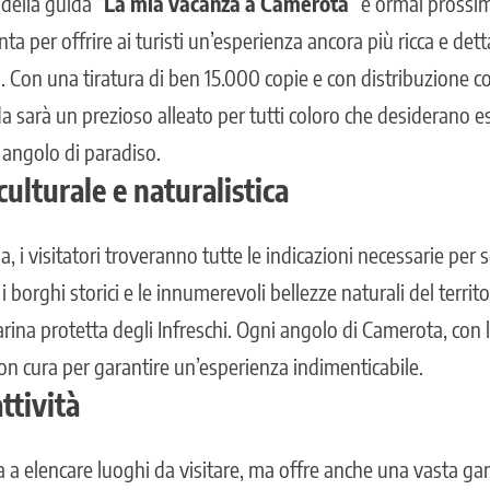
della guida “
La mia vacanza a Camerota
” è ormai prossim
 per offrire ai turisti un’esperienza ancora più ricca e dett
 Con una tiratura di ben 15.000 copie e con distribuzione
a sarà un prezioso alleato per tutti coloro che desiderano e
 angolo di paradiso.
ulturale e naturalistica
a, i visitatori troveranno tutte le indicazioni necessarie per s
 i borghi storici e le innumerevoli bellezze naturali del territo
rina protetta degli Infreschi. Ogni angolo di Camerota, con la
 con cura per garantire un’esperienza indimenticabile.
ttività
ta a elencare luoghi da visitare, ma offre anche una vasta 