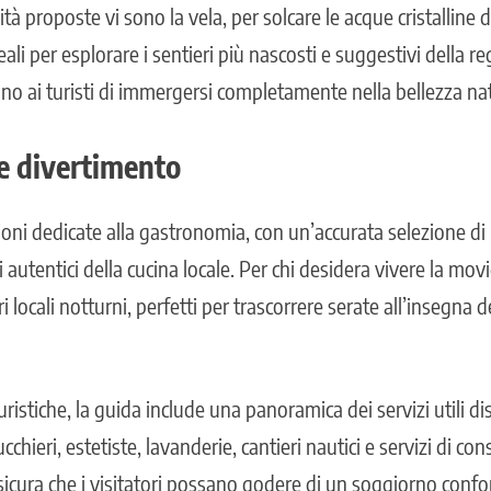
vità proposte vi sono la vela, per solcare le acque cristalline de
eali per esplorare i sentieri più nascosti e suggestivi della r
o ai turisti di immergersi completamente nella bellezza na
e divertimento
ni dedicate alla gastronomia, con un’accurata selezione di r
 autentici della cucina locale. Per chi desidera vivere la mov
i locali notturni, perfetti per trascorrere serate all’insegna 
turistiche, la guida include una panoramica dei servizi utili di
cchieri, estetiste, lavanderie, cantieri nautici e servizi di co
sicura che i visitatori possano godere di un soggiorno confo