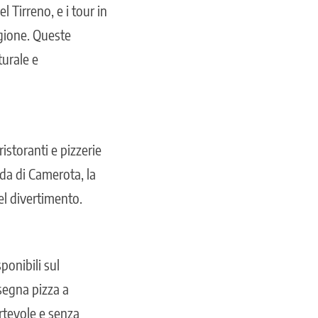
l Tirreno, e i tour in
egione. Queste
turale e
istoranti e pizzerie
ida di Camerota, la
del divertimento.
sponibili sul
nsegna pizza a
rtevole e senza