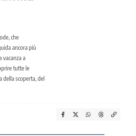
code, che
guida ancora più
ia vacanza a
rire tutte le
 della scoperta, del