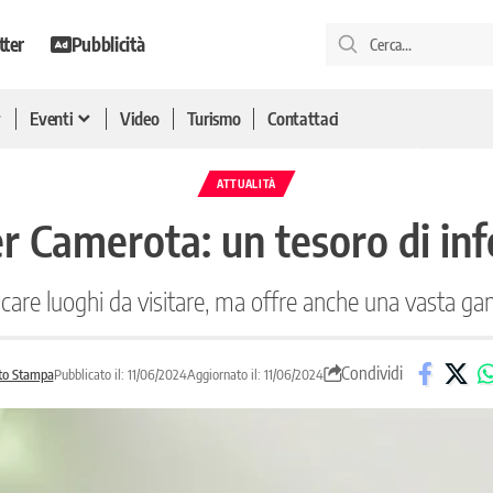
tter
Pubblicità
Eventi
Video
Turismo
Contattaci
ATTUALITÀ
r Camerota: un tesoro di info
encare luoghi da visitare, ma offre anche una vasta g
Condividi
to Stampa
Pubblicato il: 11/06/2024
Aggiornato il: 11/06/2024