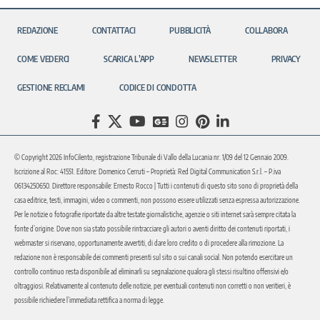
REDAZIONE
CONTATTACI
PUBBLICITÀ
COLLABORA
COME VEDERCI
SCARICA L’APP
NEWSLETTER
PRIVACY
GESTIONE RECLAMI
CODICE DI CONDOTTA
© Copyright 2026 InfoCilento, registrazione Tribunale di Vallo della Lucania nr. 1/09 del 12 Gennaio 2009.
Iscrizione al Roc: 41551. Editore: Domenico Cerruti – Proprietà: Red Digital Communication S.r.l. – P.iva
06134250650. Direttore responsabile: Ernesto Rocco | Tutti i contenuti di questo sito sono di proprietà della
casa editrice, testi, immagini, video o commenti, non possono essere utilizzati senza espressa autorizzazione.
Per le notizie o fotografie riportate da altre testate giornalistiche, agenzie o siti internet sarà sempre citata la
fonte d’origine. Dove non sia stato possibile rintracciare gli autori o aventi diritto dei contenuti riportati, i
webmaster si riservano, opportunamente avvertiti, di dare loro credito o di procedere alla rimozione. La
redazione non è responsabile dei commenti presenti sul sito o sui canali social. Non potendo esercitare un
controllo continuo resta disponibile ad eliminarli su segnalazione qualora gli stessi risultino offensivi e/o
oltraggiosi. Relativamente al contenuto delle notizie, per eventuali contenuti non corretti o non veritieri, è
possibile richiedere l’immediata rettifica a norma di legge.