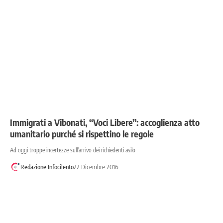
Immigrati a Vibonati, “Voci Libere”: accoglienza atto
umanitario purché si rispettino le regole
Ad oggi troppe incertezze sull'arrivo dei richiedenti asilo
Redazione Infocilento
22 Dicembre 2016