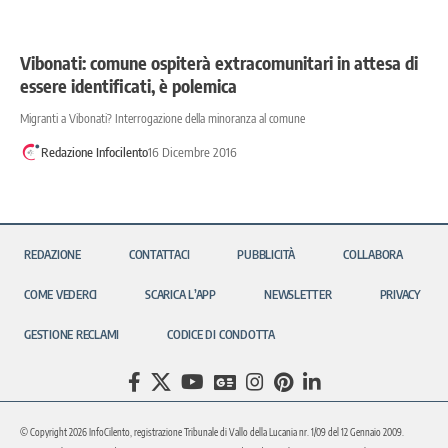
Vibonati: comune ospiterà extracomunitari in attesa di
essere identificati, è polemica
Migranti a Vibonati? Interrogazione della minoranza al comune
Redazione Infocilento
16 Dicembre 2016
REDAZIONE
CONTATTACI
PUBBLICITÀ
COLLABORA
COME VEDERCI
SCARICA L’APP
NEWSLETTER
PRIVACY
GESTIONE RECLAMI
CODICE DI CONDOTTA
© Copyright 2026 InfoCilento, registrazione Tribunale di Vallo della Lucania nr. 1/09 del 12 Gennaio 2009.